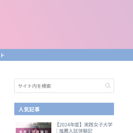
ト
人気記事
【2024年度】実践女子大学
｜推薦入試体験記