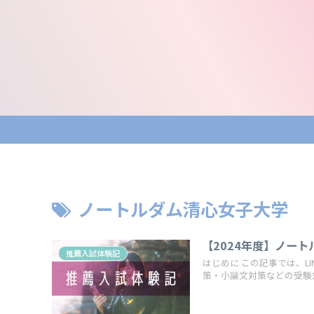
ノートルダム清心女子大学
【2024年度】ノー
推薦入試体験記
はじめに この記事では、L
策・小論文対策などの受験対.